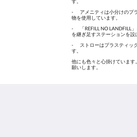
す。
-
アメニティは小分けのプ
物を使用しています。
-
「REFILL NO LAND
を継ぎ足すステーションを設
-
ストローはプラスティッ
す。
他にも色々と心掛けています
願いします。
ルアンパバーンの理
詳しくは
想的な選択
客室
ホーム
フォトギャラリー
なぜ
観光スポット
私たちに関しては
レストラン
お問合せ