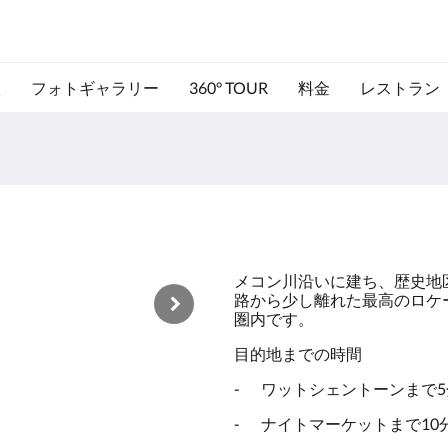
室
フォトギャラリー
360° TOUR
料金
レストラン
メコン川沿いに建ち、歴史地
路から少し離れた最高のロケ
圏内です。
目的地までの時間
-
ワットシェントーンまで5
-
ナイトマーケットまで10