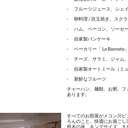
·
フルーツジュース、シェ
·
卵料理 / 目玉焼き、ス
·
ハム、ベーコン、ソーセ
·
自家製パンケーキ
·
ベーカリー「 Le Bann
·
チーズ、サラミ、ジャム
·
自家製オートミール（ミ
·
新鮮なフルーツ
チャーハン、麺類、お粥、フ
あります。
すべてのお部屋がメコン川ビ
ろんのこと、快適にお過ごし
然木の床、キングサイズ、ま