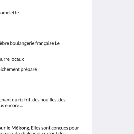
t omelette
lèbre boulangerie française Le
eurre locaux
fraîchement préparé
ant du riz frit, des nouilles, des
us encore ...
sur le Mékong
. Elles sont conçues pour
space, de chaleur et surtout de