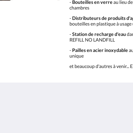
-
Bouteilles en verre
au lieu de
chambres
-
Distributeurs de produits d
bouteilles en plastique à usage
-
Station de recharge d'eau
dan
REFILL NO LANDFILL
-
Pailles en acier inoxydable
au
unique
et beaucoup d'autres à venir... 
L’emplacement idéal
Plus d’info
Accueil
Chambres
nce
Points forts
Galerie photos
Á Propos De Nous
Attractions
Contact
Restaurant