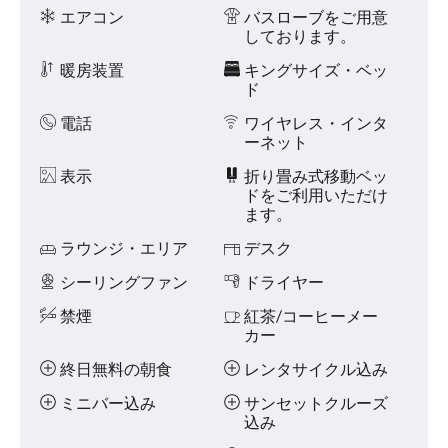
ニ
に
エアコン
バスローブをご用意
テ
は、
しております。
ィ
左
ま
暖房装置
キングサイズ・ベッ
た
ド
は
右
電話
ワイヤレス・インタ
に
ーネット
ス
表示
折り畳み式移動ベッ
ワ
ドをご利用いただけ
イ
ます。
プ
す
ラウンジ・エリア
デスク
る
か、
シーリングファン
ドライヤー
次
ボ
禁煙
紅茶/コーヒーメー
タ
カー
ン
お
終日無料の朝食
レンタサイクル込み
よ
ミニバー込み
サンセットクルーズ
び
込み
前
ボ