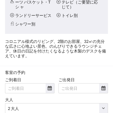
ーツ バスケット・T
テレビ（ご要望に応
タ
シ ャ
じて）
ン
を
ランドリーサービス
トイレ別
タ
ッ
シャワー別
プ
し
て
コロニアル様式のリビング、2階のお部屋、32㎡の充分
く
な広さに心地よい景色、のんびりできるラウンジチェ
だ
ア、休日の日記を付けたくなるような木製のデスクを備
さ
えています。
い。
客室の予約
ご到着日
ご出発日
大人