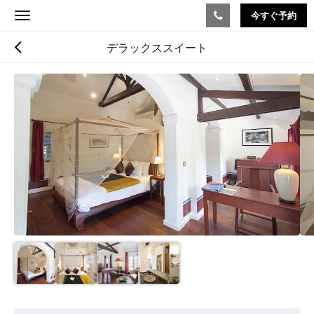
今すぐ予約
Toggle
navigation
デラックススイート
下
記
に
カ
ル
ー
セ
ル
が
あ
り
ま
す。
画
像
を
ア
見
メ
る