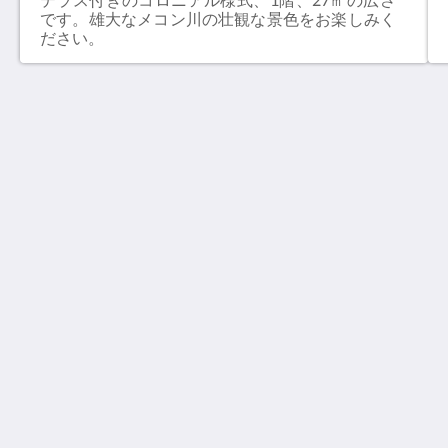
です。雄大なメコン川の壮観な景色をお楽しみく
ださい。
ザ・ベルリブ・ブティックホテル
99 Baan Phonehueang
Luang Prabang 06000
Lao People's Democratic Republic
+85671252488
reservation@thebellerive.com
ソーシャルメディア
ルアンパバーンの理想的な選択