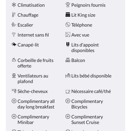
Services
ou
Climatisation
Peignoirs fournis
appuyez
sur
Chauffage
Lit King size
les
boutons
Escalier
Téléphone
Suivant
Internet sans fil
Avec vue
ou
Précédent.
Canapé-lit
Lits d'appoint
disponibles
Corbeille de fruits
Balcon
offerte
Ventilateurs au
Lits bébé disponible
plafond
Sèche-cheveux
Nécessaire café/thé
Complimentary all
Complimentary
day long breakfast
Bicycles
Complimentary
Complimentary
Minibar
Sunset Cruise